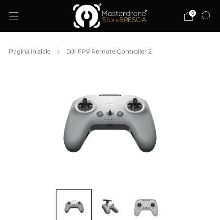
0
Pagina iniziale
DJI FPV Remote Controller 2