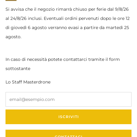
Facebook
Instagram
YouTube
Si avvisa che il negozio rimarrà chiuso per ferie dal 9/8/26
al 24/8/26 inclusi. Eventuali ordini pervenuti dopo le ore 12
SERVIZIO CLIENTI
di giovedì 6 agosto verranno evasi a partire da martedì 25
agosto.
Informativa sulla privacy
Condizioni generali di vendita
Spedizioni
In caso di necessità potete contattarci tramite il form
Resi e rimborsi
sottostante
Note legali
Lo Staff Masterdrone
Em
ISCRIVITI
Powered by Shopify
CONTATTACI