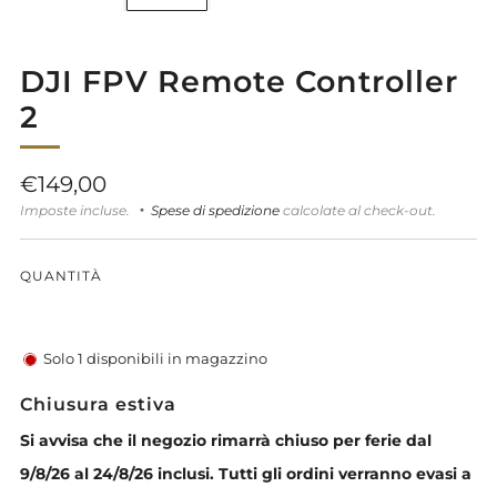
DJI FPV Remote Controller
2
Prezzo
€149,00
di
Imposte incluse.
Spese di spedizione
calcolate al check-out.
listino
QUANTITÀ
Solo
1
disponibili in magazzino
Chiusura estiva
Si avvisa che il negozio rimarrà chiuso per ferie dal
9/8/26 al 24/8/26 inclusi. Tutti gli ordini verranno evasi a