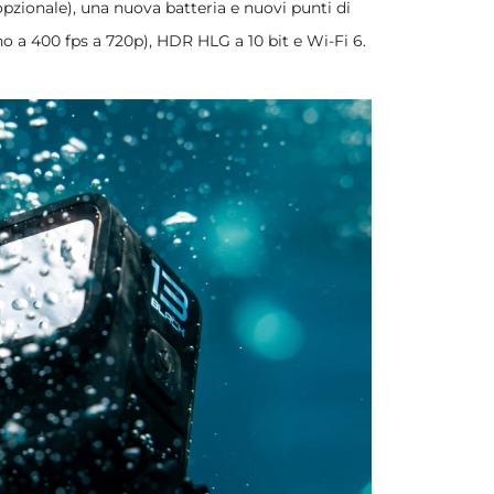
pzionale), una nuova batteria e nuovi punti di
no a 400 fps a 720p), HDR HLG a 10 bit e Wi-Fi 6.