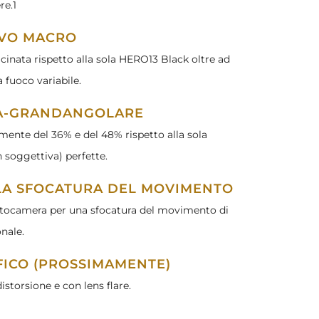
re.1
IVO MACRO
icinata rispetto alla sola HERO13 Black oltre ad
a fuoco variabile.
RA-GRANDANGOLARE
mente del 36% e del 48% rispetto alla sola
 soggettiva) perfette.
R LA SFOCATURA DEL MOVIMENTO
otocamera per una sfocatura del movimento di
onale.
ICO (PROSSIMAMENTE)
storsione e con lens flare.