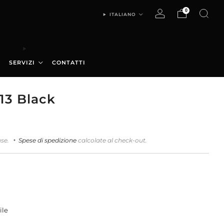
0
ITALIANO
SERVIZI
CONTATTI
3 Black
9
use.
Spese di spedizione
calcolate al check-out.
ile