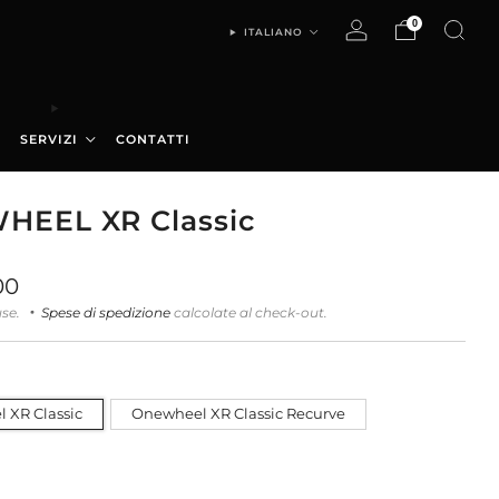
0
ITALIANO
SERVIZI
CONTATTI
HEEL XR Classic
00
use.
Spese di spedizione
calcolate al check-out.
 XR Classic
Onewheel XR Classic Recurve