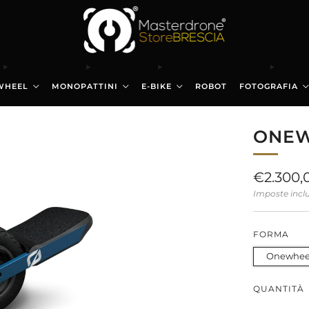
WHEEL
MONOPATTINI
E-BIKE
ROBOT
FOTOGRAFIA
ONEW
Prezzo
€2.300,
di
Imposte incl
listino
FORMA
Onewheel
QUANTITÀ