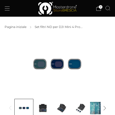
0
Pagina iniziale
Set filtri ND per DJI Mini 4 Pro...