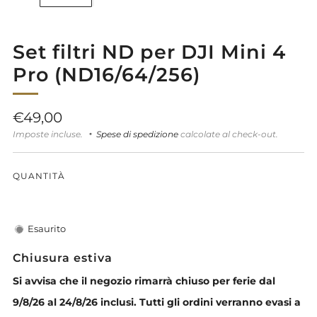
Set filtri ND per DJI Mini 4
Pro (ND16/64/256)
Prezzo
€49,00
di
Imposte incluse.
Spese di spedizione
calcolate al check-out.
listino
QUANTITÀ
Esaurito
Chiusura estiva
Si avvisa che il negozio rimarrà chiuso per ferie dal
9/8/26 al 24/8/26 inclusi. Tutti gli ordini verranno evasi a