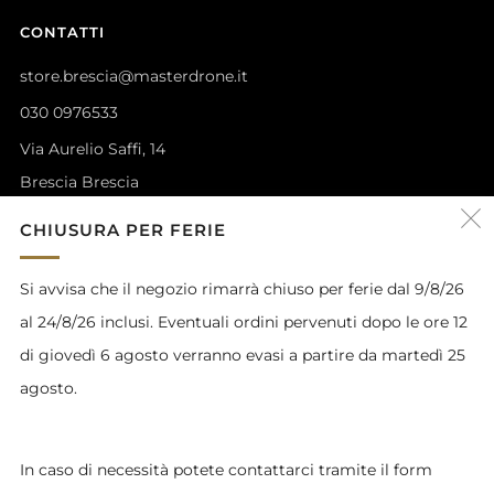
CONTATTI
store.brescia@masterdrone.it
030 0976533
Via Aurelio Saffi, 14
Brescia Brescia
25122 Italia
CHIUSURA PER FERIE
Facebook
Instagram
YouTube
Si avvisa che il negozio rimarrà chiuso per ferie dal 9/8/26
al 24/8/26 inclusi. Eventuali ordini pervenuti dopo le ore 12
SERVIZIO CLIENTI
di giovedì 6 agosto verranno evasi a partire da martedì 25
agosto.
Informativa sulla privacy
Condizioni generali di vendita
Spedizioni
In caso di necessità potete contattarci tramite il form